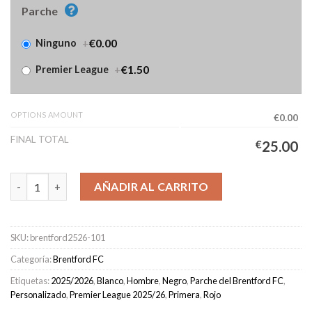
Parche
+
€0.00
Ninguno
+
€1.50
Premier League
OPTIONS AMOUNT
€0.00
FINAL TOTAL
€
25.00
Camiseta Brentford FC Primera Equipación Hombre 2025/2026 
AÑADIR AL CARRITO
SKU:
brentford2526-101
Categoría:
Brentford FC
Etiquetas:
2025/2026
,
Blanco
,
Hombre
,
Negro
,
Parche del Brentford FC
,
Personalizado
,
Premier League 2025/26
,
Primera
,
Rojo