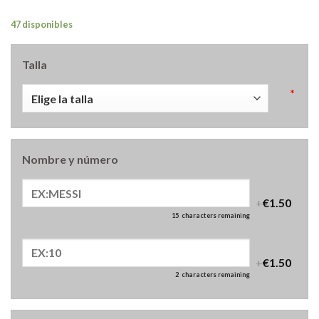
47 disponibles
Talla
*
Nombre y número
+
€1.50
15
characters remaining
+
€1.50
2
characters remaining