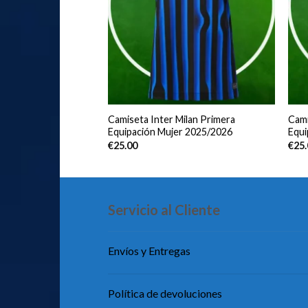
adrid Segunda
Camiseta Inter Milan Primera
Cami
r 2025/2026
Equipación Mujer 2025/2026
Equi
€
25.00
€
25
Servicio al Cliente
Envíos y Entregas
Política de devoluciones