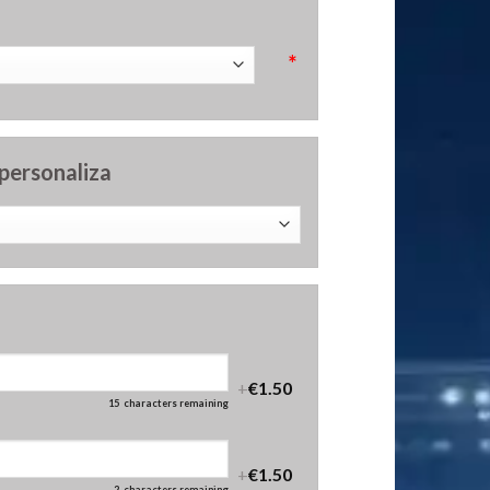
*
 personaliza
+
€1.50
15
characters remaining
+
€1.50
2
characters remaining