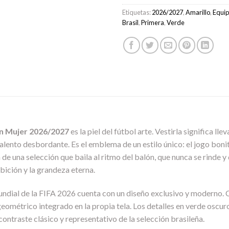
Etiquetas:
2026/2027
,
Amarillo
,
Equip
Brasil
,
Primera
,
Verde
ón Mujer 2026/2027
es la piel del fútbol arte. Vestirla significa ll
alento desbordante. Es el emblema de un estilo único: el jogo boni
ia de una selección que baila al ritmo del balón, que nunca se rinde
mbición y la grandeza eterna.
undial de la FIFA 2026 cuenta con un diseño exclusivo y moderno. 
ométrico integrado en la propia tela. Los detalles en verde oscuro r
contraste clásico y representativo de la selección brasileña.