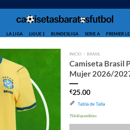
L
LA LIGA
LIGUE 1
BUNDESLIGA
SERIE A
PREMIER L
INICIO
/
BRASIL
Camiseta Brasil 
Mujer 2026/202
25.00
€
Tabla de Talla
756 disponibles