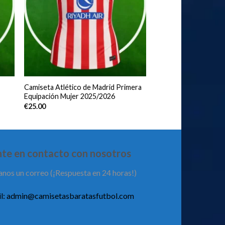
Camiseta Atlético de Madrid Primera
Equipación Mujer 2025/2026
€
25.00
te en contacto con nosotros
anos un correo (¡Respuesta en 24 horas!)
l:
admin@camisetasbaratasfutbol.com