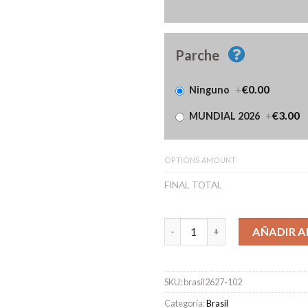
Parche
+
€0.00
Ninguno
+
€3.00
MUNDIAL 2026
OPTIONS AMOUNT
FINAL TOTAL
Camiseta Brasil Primera Equip
AÑADIR A
SKU:
brasil2627-102
Categoría:
Brasil