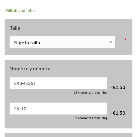
2580 disponibles
Talla
*
Nombre y número
+
€1.50
15
characters remaining
+
€1.50
2
characters remaining