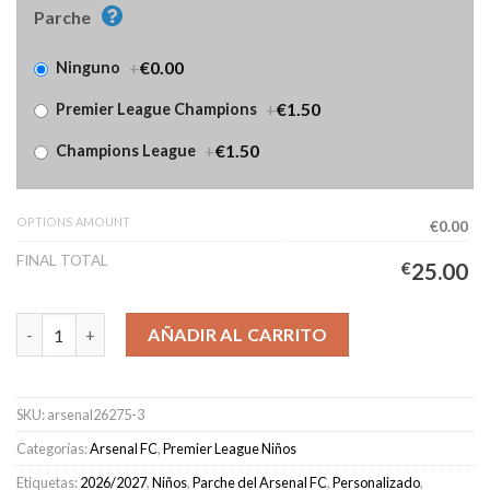
Parche
+
€0.00
Ninguno
+
€1.50
Premier League Champions
+
€1.50
Champions League
OPTIONS AMOUNT
€0.00
FINAL TOTAL
€
25.00
Camiseta Arsenal Portero Primera Equipación Niños 2026/2027 
AÑADIR AL CARRITO
SKU:
arsenal26275-3
Categorías:
Arsenal FC
,
Premier League Niños
Etiquetas:
2026/2027
,
Niños
,
Parche del Arsenal FC
,
Personalizado
,