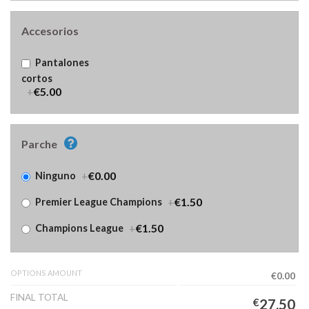
Accesorios
Pantalones
cortos
+
€5.00
Parche
+
€0.00
Ninguno
+
€1.50
Premier League Champions
+
€1.50
Champions League
OPTIONS AMOUNT
€0.00
FINAL TOTAL
€
27.50