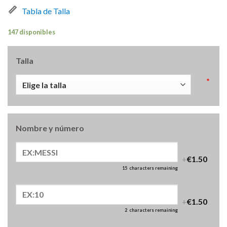
Tabla de Talla
147 disponibles
Talla
*
Nombre y número
+
€1.50
15
characters remaining
+
€1.50
2
characters remaining