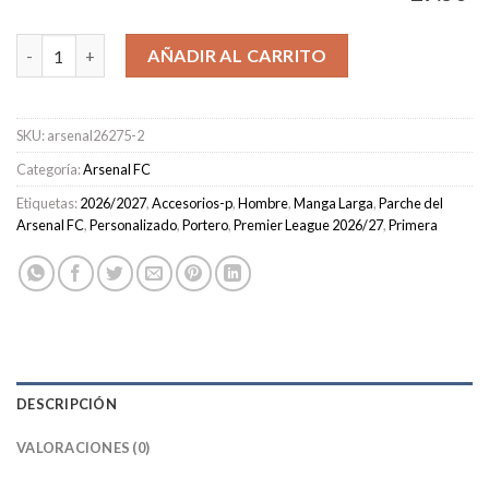
Camiseta Arsenal Portero Primera Equipación Hombre 2026/202
AÑADIR AL CARRITO
SKU:
arsenal26275-2
Categoría:
Arsenal FC
Etiquetas:
2026/2027
,
Accesorios-p
,
Hombre
,
Manga Larga
,
Parche del
Arsenal FC
,
Personalizado
,
Portero
,
Premier League 2026/27
,
Primera
DESCRIPCIÓN
VALORACIONES (0)