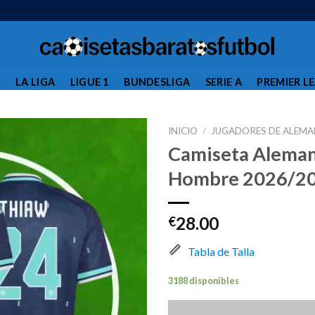
L
LA LIGA
LIGUE 1
BUNDESLIGA
SERIE A
PREMIER L
INICIO
/
JUGADORES DE ALEMA
Camiseta Aleman
Hombre 2026/20
28.00
€
Tabla de Talla
3188 disponibles