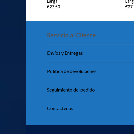
Larga
Larg
€
27.50
€
27
Servicio al Cliente
Envíos y Entregas
Política de devoluciones
Seguimiento del pedido
Contáctenos