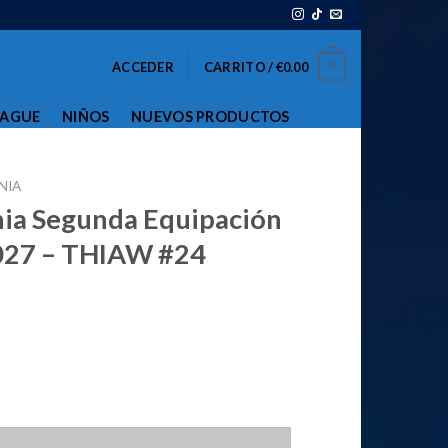
0
ACCEDER
CARRITO /
€
0.00
EAGUE
NIÑOS
NUEVOS PRODUCTOS
NIA
ia Segunda Equipación
27 – THIAW #24