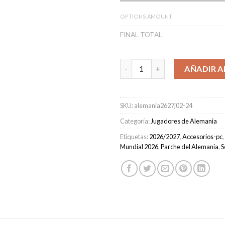
OPTIONS AMOUNT
FINAL TOTAL
Camiseta Alemania Segunda Eq
AÑADIR A
SKU:
alemania2627j02-24
Categoría:
Jugadores de Alemania
Etiquetas:
2026/2027
,
Accesorios-pc
,
Mundial 2026
,
Parche del Alemania
,
S