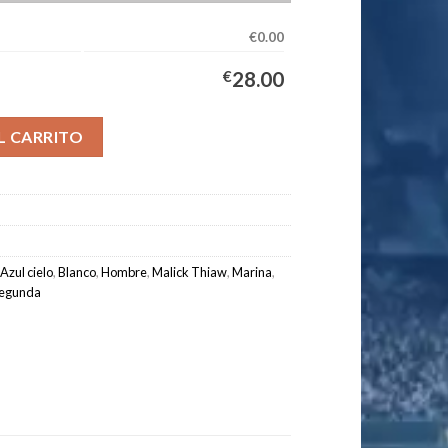
€0.00
€
28.00
uipación Hombre 2026/2027 - THIAW #24 cantidad
L CARRITO
Azul cielo
,
Blanco
,
Hombre
,
Malick Thiaw
,
Marina
,
egunda