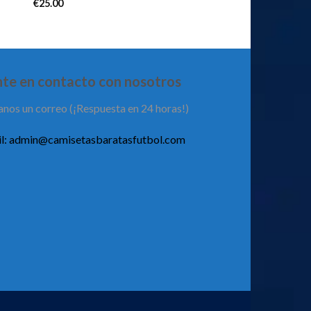
€
25.00
te en contacto con nosotros
anos un correo (¡Respuesta en 24 horas!)
l:
admin@camisetasbaratasfutbol.com