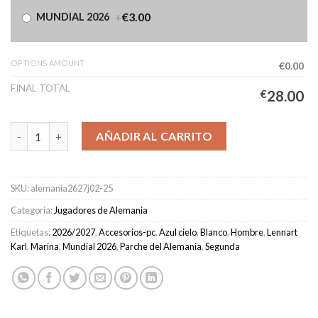
+
€3.00
MUNDIAL 2026
OPTIONS AMOUNT
€0.00
FINAL TOTAL
€
28.00
Camiseta Alemania Segunda Equipación Hombre 2026/2027 - KA
AÑADIR AL CARRITO
SKU:
alemania2627j02-25
Categoría:
Jugadores de Alemania
Etiquetas:
2026/2027
,
Accesorios-pc
,
Azul cielo
,
Blanco
,
Hombre
,
Lennart
Karl
,
Marina
,
Mundial 2026
,
Parche del Alemania
,
Segunda