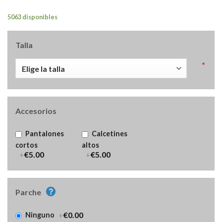
5063 disponibles
Talla
*
Accesorios
Pantalones
Calcetines
cortos
altos
+
€5.00
+
€5.00
Parche
+
€0.00
Ninguno