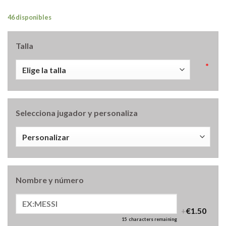
46 disponibles
Talla
*
Selecciona jugador y personaliza
Nombre y número
+
€1.50
15
characters remaining