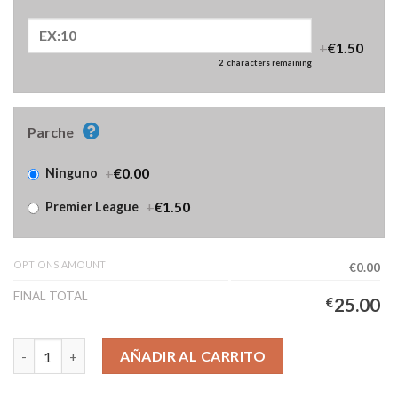
+
€1.50
2
characters remaining
Parche
+
€0.00
Ninguno
+
€1.50
Premier League
OPTIONS AMOUNT
€0.00
FINAL TOTAL
€
25.00
Camiseta Tottenham Hotspur Especial 125 Años Hombre 2025/2
AÑADIR AL CARRITO