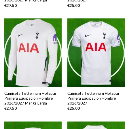
2026/2027 Manga Larga
2026/2027
€
27.50
€
25.00
Camiseta Tottenham Hotspur
Camiseta Tottenham Hotspur
Primera Equipación Hombre
Primera Equipación Hombre
2026/2027 Manga Larga
2026/2027
€
27.50
€
25.00