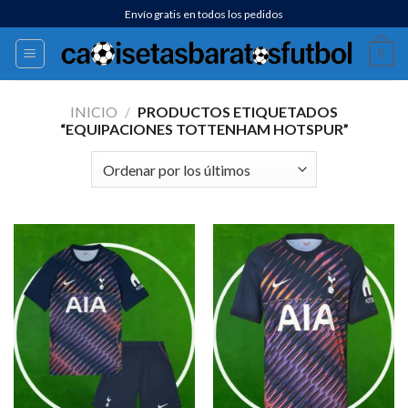
Saltar
Envío gratis en todos los pedidos
al
0
contenido
INICIO
/
PRODUCTOS ETIQUETADOS
“EQUIPACIONES TOTTENHAM HOTSPUR”