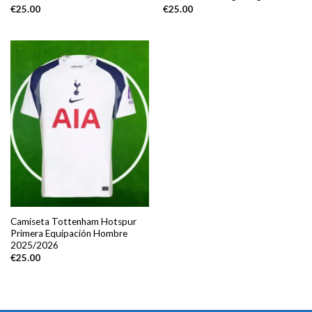
€
25.00
€
25.00
Camiseta Tottenham Hotspur
Primera Equipación Hombre
2025/2026
€
25.00