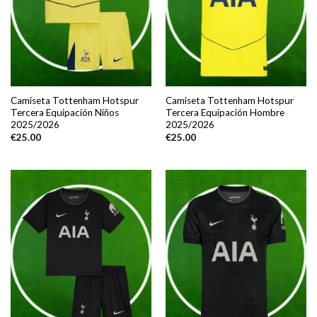
Camiseta Tottenham Hotspur
Camiseta Tottenham Hotspur
Tercera Equipación Niños
Tercera Equipación Hombre
2025/2026
2025/2026
€
25.00
€
25.00