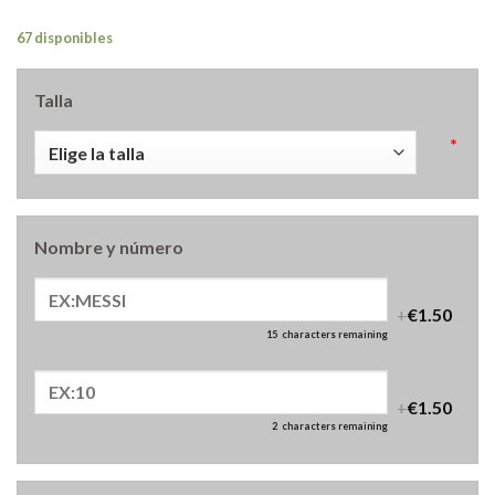
67 disponibles
Talla
*
Nombre y número
+
€1.50
15
characters remaining
+
€1.50
2
characters remaining