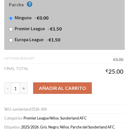
Parche
+
€0.00
Ninguno
+
€1.50
Premier League
+
€1.50
Europa League
OPTIONS AMOUNT
€0.00
FINAL TOTAL
€
25.00
Camiseta Sunderland Tercera Equipación Niños 2025/2026 cant
AÑADIR AL CARRITO
SKU:
sunderland2526-304
Categorías:
Premier League Niños
,
Sunderland AFC
Etiquetas:
2025/2026
,
Gris
,
Negro
,
Niños
,
Parche del Sunderland AFC
,