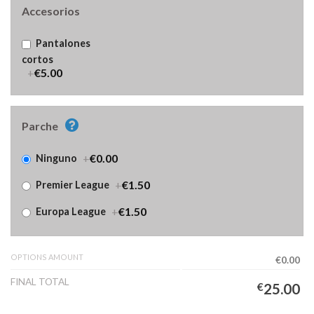
Accesorios
Pantalones
cortos
+
€5.00
Parche
+
€0.00
Ninguno
+
€1.50
Premier League
+
€1.50
Europa League
OPTIONS AMOUNT
€0.00
FINAL TOTAL
€
25.00