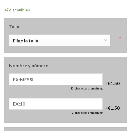
47 disponibles
Talla
*
Nombre y número
+
€1.50
15
characters remaining
+
€1.50
2
characters remaining