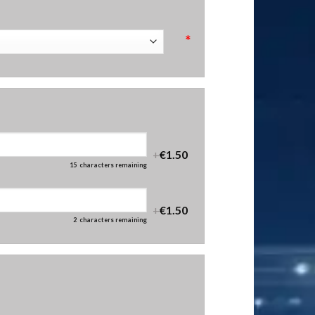
*
+
€1.50
15
characters remaining
+
€1.50
2
characters remaining