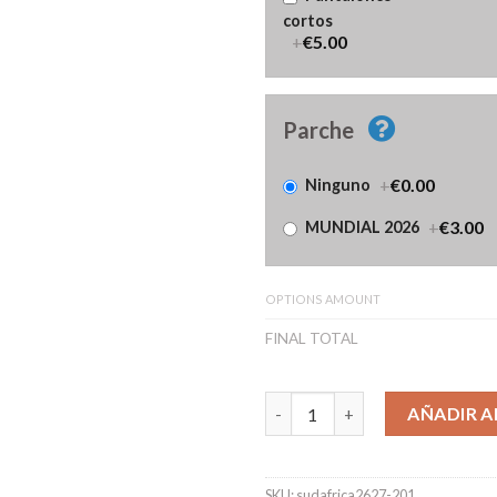
cortos
+
€5.00
Parche
+
€0.00
Ninguno
+
€3.00
MUNDIAL 2026
OPTIONS AMOUNT
FINAL TOTAL
Camiseta Sudáfrica Segunda E
AÑADIR A
SKU:
sudafrica2627-201