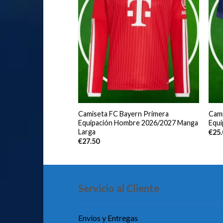
adrid Tercera
Camiseta FC Bayern Primera
Cami
bre 2025/2026 Manga
Equipación Hombre 2026/2027 Manga
Equ
Larga
€
25
€
27.50
Servicio al Cliente
Envíos y Entregas