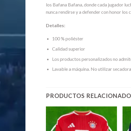
los Bafana Bafana, donde cada jugador luch
nunca rendirse y a defender con honor los c
Detalles:
100 % poliéster
Calidad superior
Los productos personalizados no admit
Lavable a máquina. No utilizar secadora
PRODUCTOS RELACIONADO