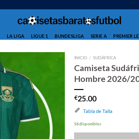
L
LA LIGA
LIGUE 1
BUNDESLIGA
SERIE A
PREMIER L
INICIO
/
SUDÁFRICA
Camiseta Sudáfr
Hombre 2026/2
25.00
€
Tabla de Talla
56 disponibles