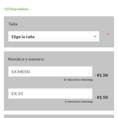
113 disponibles
Talla
*
Nombre y número
+
€1.50
15
characters remaining
+
€1.50
2
characters remaining