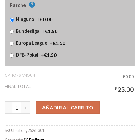
Parche
+
€0.00
Ninguno
+
€1.50
Bundesliga
+
€1.50
Europa League
+
€1.50
DFB-Pokal
OPTIONS AMOUNT
€0.00
FINAL TOTAL
€
25.00
Camiseta SC Freiburg Liga Europa Hombre 2025/2026 cantidad
AÑADIR AL CARRITO
SKU:
freiburg2526-301