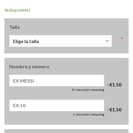
66 disponibles
Talla
*
Nombre y número
+
€1.50
15
characters remaining
+
€1.50
2
characters remaining