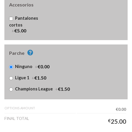
Accesorios
Pantalones
cortos
+
€5.00
Parche
+
€0.00
Ninguno
+
€1.50
Ligue 1
+
€1.50
Champions League
OPTIONS AMOUNT
€0.00
FINAL TOTAL
€
25.00