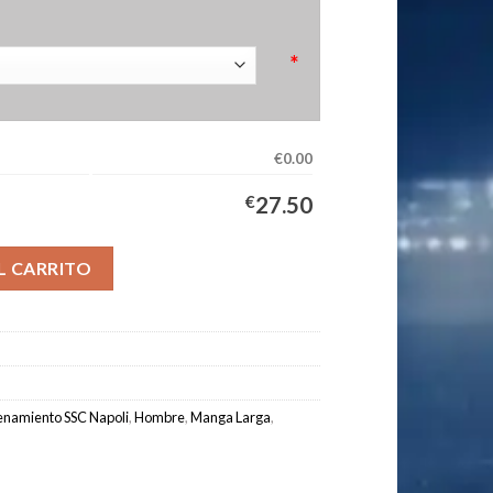
*
€0.00
€
27.50
oli Hombre 2025/2026 Marina Manga Larga cantidad
L CARRITO
enamiento SSC Napoli
,
Hombre
,
Manga Larga
,