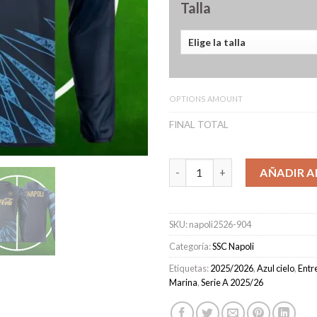
Talla
OPTIONS AMOUNT
FINAL TOTAL
Camiseta Pre-Partido SSC Nap
AÑADIR A
SKU:
napoli2526-904
Categoría:
SSC Napoli
Etiquetas:
2025/2026
,
Azul cielo
,
Entr
Marina
,
Serie A 2025/26