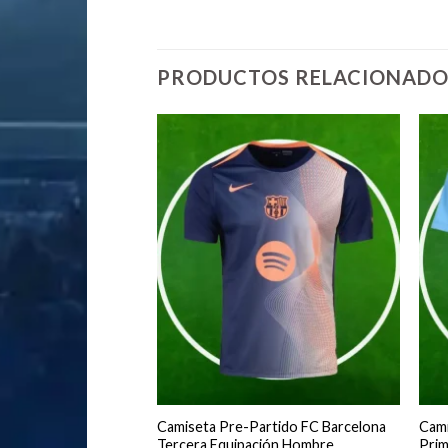
PRODUCTOS RELACIONADO
renamiento de
Camiseta Pre-Partido FC Barcelona
Cami
Barcelona Hombre
Tercera Equipación Hombre
Prim