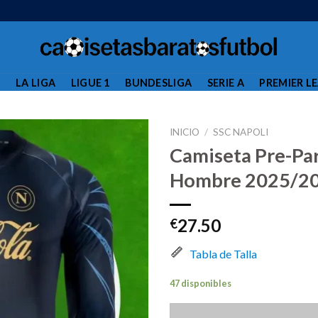
L
LA LIGA
LIGUE 1
BUNDESLIGA
SERIE A
PREMIER L
INICIO
/
SSC NAPOLI
Camiseta Pre-Par
Hombre 2025/20
27.50
€
Tabla de Talla
47 disponibles