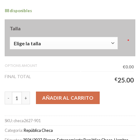
88 disponibles
Talla
*
OPTIONS AMOUNT
€0.00
FINAL TOTAL
€
25.00
Camiseta Pre-Partido República Checa Hombre 2026/2027 canti
AÑADIR AL CARRITO
SKU:
checa2627-901
Categoría:
República Checa