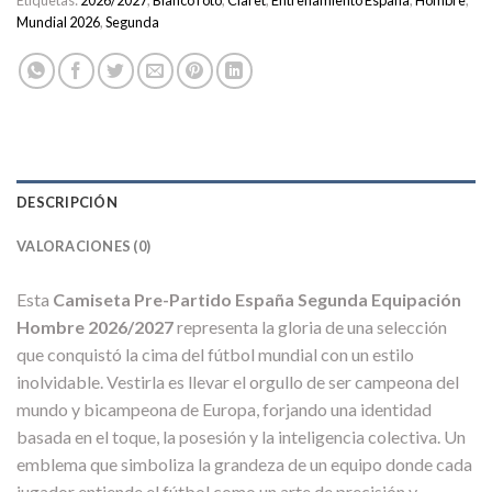
Etiquetas:
2026/2027
,
Blanco roto
,
Claret
,
Entrenamiento España
,
Hombre
,
Mundial 2026
,
Segunda
DESCRIPCIÓN
VALORACIONES (0)
Esta
Camiseta Pre-Partido España Segunda Equipación
Hombre 2026/2027
representa la gloria de una selección
que conquistó la cima del fútbol mundial con un estilo
inolvidable. Vestirla es llevar el orgullo de ser campeona del
mundo y bicampeona de Europa, forjando una identidad
basada en el toque, la posesión y la inteligencia colectiva. Un
emblema que simboliza la grandeza de un equipo donde cada
jugador entiende el fútbol como un arte de precisión y