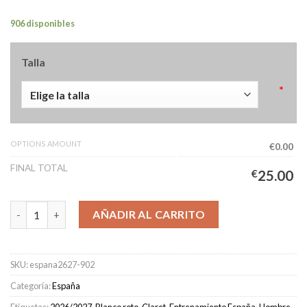
906 disponibles
Talla
*
OPTIONS AMOUNT
€0.00
FINAL TOTAL
€
25.00
Camiseta Pre-Partido España Segunda Equipación Hombre 2026
AÑADIR AL CARRITO
SKU:
espana2627-902
Categoría:
España