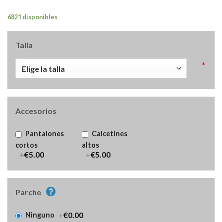
6821 disponibles
Talla
*
Accesorios
Pantalones
Calcetines
cortos
altos
+
€5.00
+
€5.00
Parche
+
€0.00
Ninguno