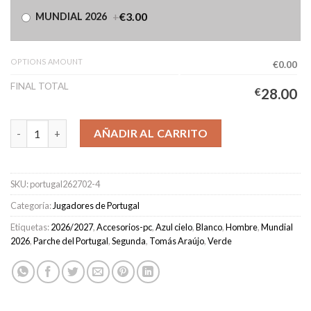
+
€3.00
MUNDIAL 2026
OPTIONS AMOUNT
€0.00
FINAL TOTAL
€
28.00
Camiseta Portugal Segunda Equipación Hombre 2026/2027 - TO
AÑADIR AL CARRITO
SKU:
portugal262702-4
Categoría:
Jugadores de Portugal
Etiquetas:
2026/2027
,
Accesorios-pc
,
Azul cielo
,
Blanco
,
Hombre
,
Mundial
2026
,
Parche del Portugal
,
Segunda
,
Tomás Araújo
,
Verde