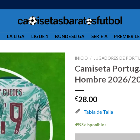
L
LA LIGA
LIGUE 1
BUNDESLIGA
SERIE A
PREMIER L
INICIO
/
JUGADORES DE PORT
Camiseta Portug
Hombre 2026/20
28.00
€
Tabla de Talla
4998 disponibles