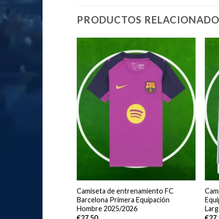
PRODUCTOS RELACIONADO
adrid Tercera
Camiseta de entrenamiento FC
Cami
bre 2025/2026
Barcelona Primera Equipación
Equ
Hombre 2025/2026
Larg
€
27.50
€
27