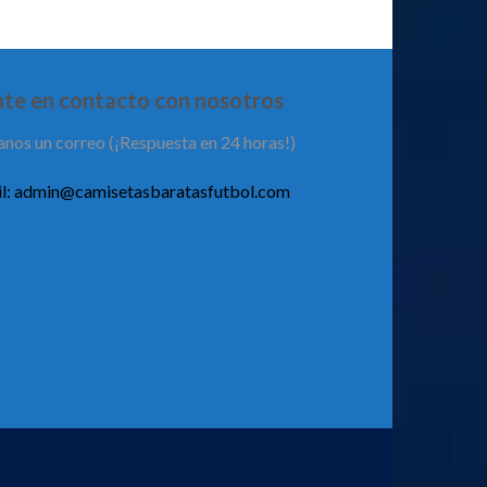
te en contacto con nosotros
anos un correo (¡Respuesta en 24 horas!)
l:
admin@camisetasbaratasfutbol.com