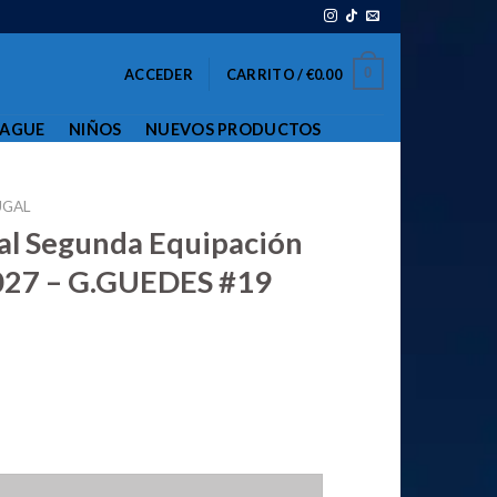
0
ACCEDER
CARRITO /
€
0.00
EAGUE
NIÑOS
NUEVOS PRODUCTOS
UGAL
al Segunda Equipación
27 – G.GUEDES #19