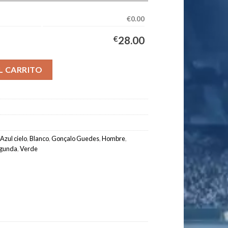
€0.00
€
28.00
uipación Hombre 2026/2027 - G.GUEDES #19 cantidad
L CARRITO
Azul cielo
,
Blanco
,
Gonçalo Guedes
,
Hombre
,
gunda
,
Verde