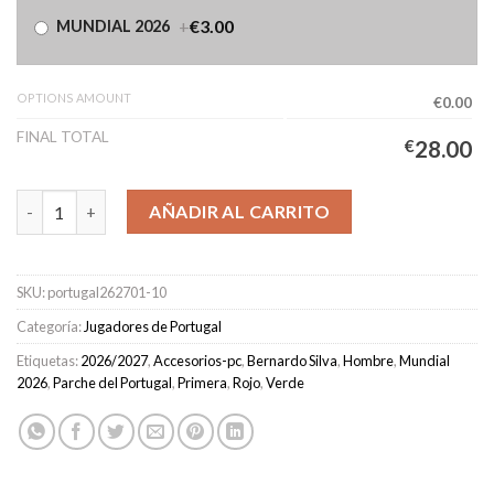
+
€3.00
MUNDIAL 2026
OPTIONS AMOUNT
€0.00
FINAL TOTAL
€
28.00
Camiseta Portugal Primera Equipación Hombre 2026/2027 - BE
AÑADIR AL CARRITO
SKU:
portugal262701-10
Categoría:
Jugadores de Portugal
Etiquetas:
2026/2027
,
Accesorios-pc
,
Bernardo Silva
,
Hombre
,
Mundial
2026
,
Parche del Portugal
,
Primera
,
Rojo
,
Verde