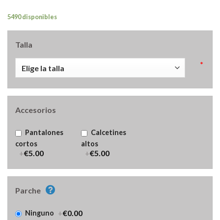
5490 disponibles
Talla
*
Accesorios
Pantalones
Calcetines
cortos
altos
+
€5.00
+
€5.00
Parche
+
€0.00
Ninguno