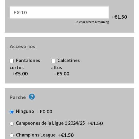
+
€1.50
2
characters remaining
Accesorios
Pantalones
Calcetines
cortos
altos
+
€5.00
+
€5.00
Parche
+
€0.00
Ninguno
+
€1.50
Campeones de la Ligue 1 2024/25
+
€1.50
Champions League