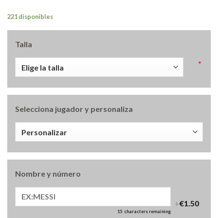
221 disponibles
Talla
*
Selecciona jugador y personaliza
Nombre y número
+
€1.50
15
characters remaining