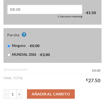
+
€1.50
2
characters remaining
Parche
+
€0.00
Ninguno
+
€3.00
MUNDIAL 2026
OPTIONS AMOUNT
€0.00
FINAL TOTAL
€
27.50
Camiseta México Segunda Equipación Niños 2026/2027 Manga L
AÑADIR AL CARRITO