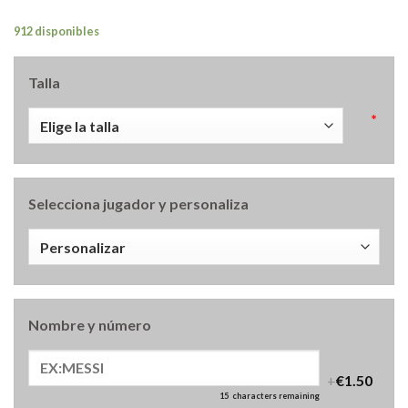
912 disponibles
Talla
*
Selecciona jugador y personaliza
Nombre y número
+
€1.50
15
characters remaining