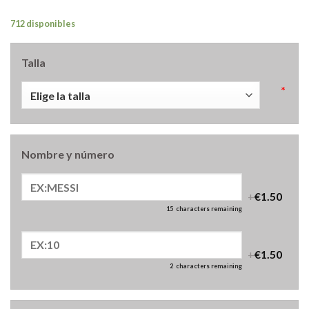
712 disponibles
Talla
*
Nombre y número
+
€1.50
15
characters remaining
+
€1.50
2
characters remaining