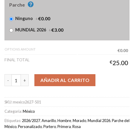
Parche
+
€0.00
Ninguno
+
€3.00
MUNDIAL 2026
OPTIONS AMOUNT
€0.00
FINAL TOTAL
€
25.00
Camiseta México Portero Primera Equipación Hombre 2026/202
AÑADIR AL CARRITO
SKU:
mexico2627-501
Categoría:
México
Etiquetas:
2026/2027
,
Amarillo
,
Hombre
,
Morado
,
Mundial 2026
,
Parche del
México
,
Personalizado
,
Portero
,
Primera
,
Rosa