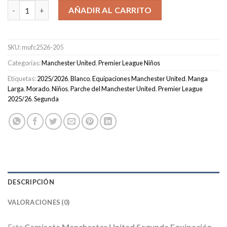
Camiseta Manchester United Segunda Equipación Niños 2025/2
AÑADIR AL CARRITO
SKU:
mufc2526-205
Categorías:
Manchester United
,
Premier League Niños
Etiquetas:
2025/2026
,
Blanco
,
Equipaciones Manchester United
,
Manga
Larga
,
Morado
,
Niños
,
Parche del Manchester United
,
Premier League
2025/26
,
Segunda
DESCRIPCIÓN
VALORACIONES (0)
Esta
Camiseta Manchester United Segunda Equipación