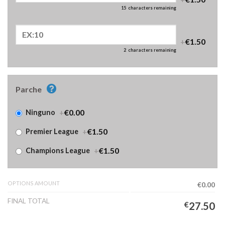
15
characters remaining
+
€1.50
2
characters remaining
Parche
+
€0.00
Ninguno
+
€1.50
Premier League
+
€1.50
Champions League
OPTIONS AMOUNT
€0.00
FINAL TOTAL
€
27.50