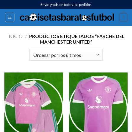
Saltar
Envío gratis en todos los pedidos
al
0
contenido
INICIO
/
PRODUCTOS ETIQUETADOS “PARCHE DEL
MANCHESTER UNITED”