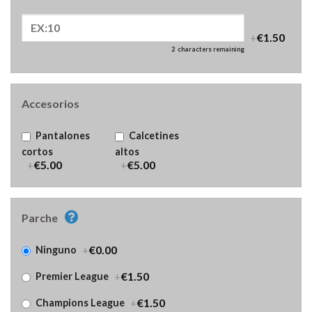
+
€1.50
2
characters remaining
Accesorios
Pantalones
Calcetines
cortos
altos
+
€5.00
+
€5.00
Parche
+
€0.00
Ninguno
+
€1.50
Premier League
+
€1.50
Champions League