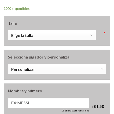
3000 disponibles
Talla
*
Selecciona jugador y personaliza
Nombre y número
+
€1.50
15
characters remaining