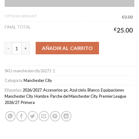
OPTIONS AMOUNT
€0.00
FINAL TOTAL
€
25.00
Camiseta Manchester City Primera Equipación Hombre 2026/20
AÑADIR AL CARRITO
SKU:
manchestercity26271-1
Categoría:
Manchester City
Etiquetas:
2026/2027
,
Accesorios-pc
,
Azul cielo
,
Blanco
,
Equipaciones
Manchester City
,
Hombre
,
Parche del Manchester City
,
Premier League
2026/27
,
Primera