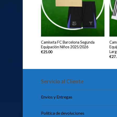
adrid Tercera
Camiseta FC Barcelona Segunda
Cami
s 2025/2026
Equipación Niños 2025/2026
Equi
Larg
€
25.00
€
27
Servicio al Cliente
Envíos y Entregas
Política de devoluciones