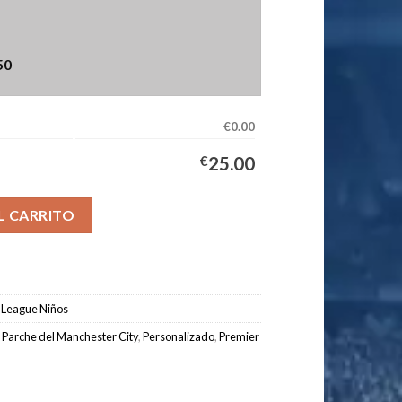
50
€0.00
€
25.00
tero Niños 2025/2026 Verde cantidad
L CARRITO
 League Niños
,
Parche del Manchester City
,
Personalizado
,
Premier