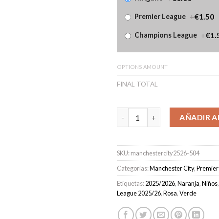
+
€1.50
Premier League
+
€1.
Champions League
OPTIONS AMOUNT
FINAL TOTAL
Camiseta Manchester City Por
AÑADIR A
SKU:
manchestercity2526-504
Categorías:
Manchester City
,
Premier
Etiquetas:
2025/2026
,
Naranja
,
Niños
League 2025/26
,
Rosa
,
Verde