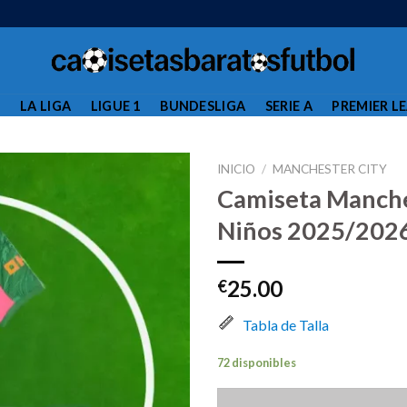
L
LA LIGA
LIGUE 1
BUNDESLIGA
SERIE A
PREMIER L
INICIO
/
MANCHESTER CITY
Camiseta Manche
Niños 2025/202
25.00
€
Tabla de Talla
72 disponibles