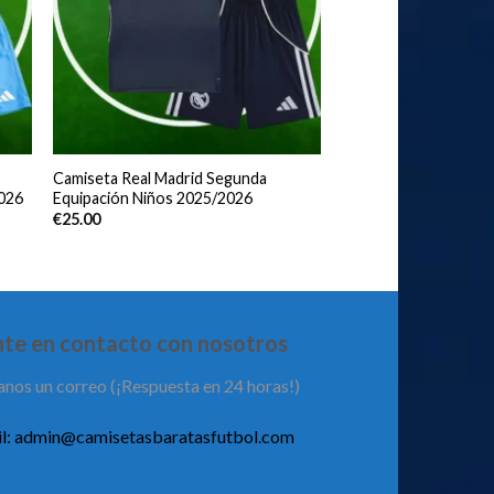
Camiseta Real Madrid Segunda
2026
Equipación Niños 2025/2026
€
25.00
te en contacto con nosotros
anos un correo (¡Respuesta en 24 horas!)
l:
admin@camisetasbaratasfutbol.com