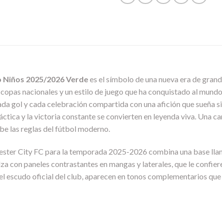
o Niños 2025/2026 Verde
es el símbolo de una nueva era de grandez
iga, copas nacionales y un estilo de juego que ha conquistado al mun
ada gol y cada celebración compartida con una afición que sueña sin 
táctica y la victoria constante se convierten en leyenda viva. Una 
be las reglas del fútbol moderno.
ster City FC para la temporada 2025-2026 combina una base llama
za con paneles contrastantes en mangas y laterales, que le confier
y el escudo oficial del club, aparecen en tonos complementarios qu