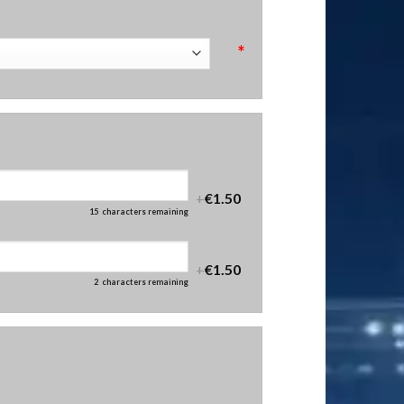
*
+
€1.50
15
characters remaining
+
€1.50
2
characters remaining