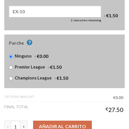
+
€1.50
2
characters remaining
Parche
+
€0.00
Ninguno
+
€1.50
Premier League
+
€1.50
Champions League
OPTIONS AMOUNT
€0.00
FINAL TOTAL
€
27.50
Camiseta Liverpool Primera Equipación Niños 2025/2026 Manga 
AÑADIR AL CARRITO