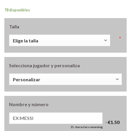
78 disponibles
Talla
*
Selecciona jugador y personaliza
Nombre y número
+
€1.50
15
characters remaining