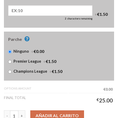
+
€1.50
2
characters remaining
Parche
+
€0.00
Ninguno
+
€1.50
Premier League
+
€1.50
Champions League
OPTIONS AMOUNT
€0.00
FINAL TOTAL
€
25.00
Camiseta Liverpool Primera Equipación Mujer 2025/2026 cantid
AÑADIR AL CARRITO