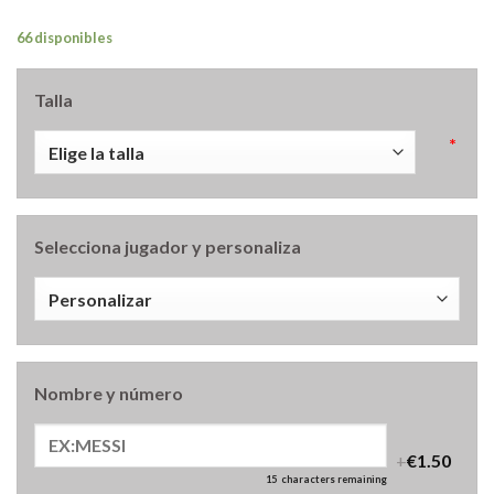
66 disponibles
Talla
*
Selecciona jugador y personaliza
Nombre y número
+
€1.50
15
characters remaining