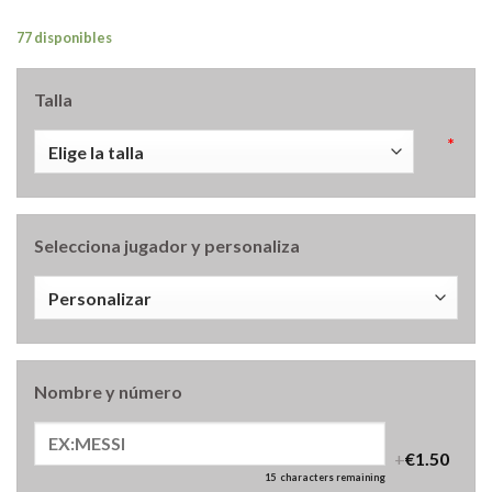
77 disponibles
Talla
*
Selecciona jugador y personaliza
Nombre y número
+
€1.50
15
characters remaining