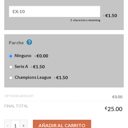
+
€1.50
2
characters remaining
Parche
+
€0.00
Ninguno
+
€1.50
Serie A
+
€1.50
Champions League
OPTIONS AMOUNT
€0.00
FINAL TOTAL
€
25.00
Camiseta Juventus Segunda Equipación Mujer 2025/2026 canti
AÑADIR AL CARRITO