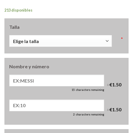
213 disponibles
Talla
*
Nombre y número
+
€1.50
15
characters remaining
+
€1.50
2
characters remaining