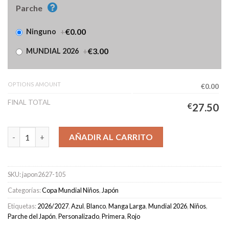
Parche
+
€0.00
Ninguno
+
€3.00
MUNDIAL 2026
OPTIONS AMOUNT
€0.00
FINAL TOTAL
€
27.50
Camiseta Japón Primera Equipación Niños 2026/2027 Manga Lar
AÑADIR AL CARRITO
SKU:
japon2627-105
Categorías:
Copa Mundial Niños
,
Japón
Etiquetas:
2026/2027
,
Azul
,
Blanco
,
Manga Larga
,
Mundial 2026
,
Niños
,
Parche del Japón
,
Personalizado
,
Primera
,
Rojo