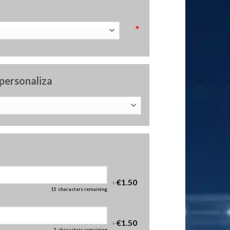
*
 personaliza
+
€1.50
15
characters remaining
+
€1.50
2
characters remaining