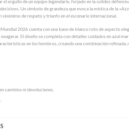
ar el orgullo de un equipo legendario, forjado en la solidez defensiva
cisivos. Un símbolo de grandeza que evoca la mística de la «Azzur
un sinónimo de respeto y triunfo en el escenario internacional.
a Mundial 2026 cuenta con una base de blanco roto de aspecto eleg
xagerar. El diseño se completa con detalles cuidados en azul marin
características en los hombros, creando una combinación refinada, mo
en cambios ni devoluciones.
.
S