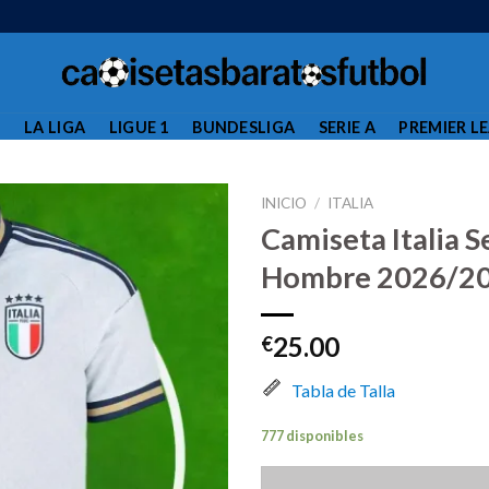
L
LA LIGA
LIGUE 1
BUNDESLIGA
SERIE A
PREMIER L
INICIO
/
ITALIA
Camiseta Italia 
Hombre 2026/2
25.00
€
Tabla de Talla
777 disponibles