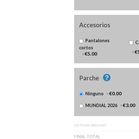
Accesorios
Pantalones
C
cortos
+
€
+
€5.00
Parche
+
€0.00
Ninguno
+
€3.00
MUNDIAL 2026
OPTIONS AMOUNT
FINAL TOTAL