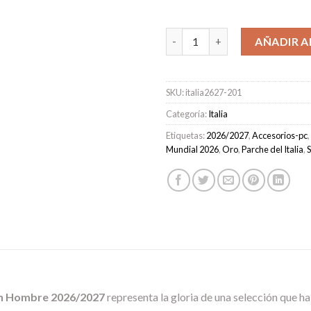
Camiseta Italia Segunda Equi
AÑADIR A
SKU:
italia2627-201
Categoría:
Italia
Etiquetas:
2026/2027
,
Accesorios-pc
,
Mundial 2026
,
Oro
,
Parche del Italia
,
ón Hombre 2026/2027
representa la gloria de una selección que h