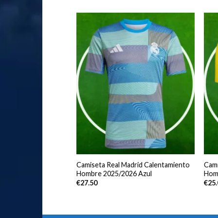
co de Madrid Segunda
Camiseta Real Madrid Calentamiento
Cami
bre 2025/2026
Hombre 2025/2026 Azul
Homb
€
27.50
€
25