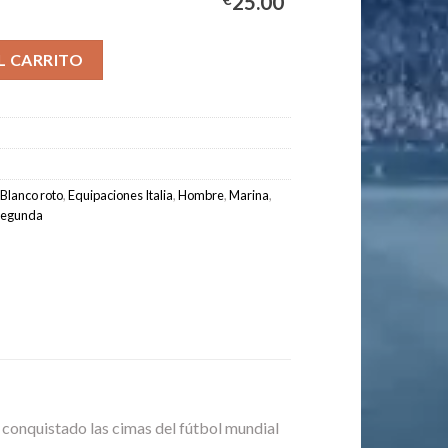
25.00
pación Hombre 2026/2027 cantidad
L CARRITO
Blanco roto
,
Equipaciones Italia
,
Hombre
,
Marina
,
Segunda
a conquistado las cimas del fútbol mundial