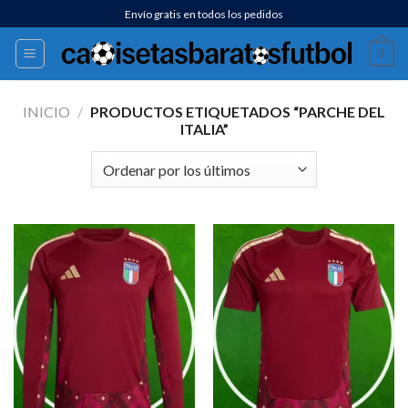
Saltar
Envío gratis en todos los pedidos
al
0
contenido
INICIO
/
PRODUCTOS ETIQUETADOS “PARCHE DEL
ITALIA”