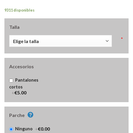
9311 disponibles
Talla
*
Accesorios
Pantalones
cortos
+
€5.00
Parche
+
€0.00
Ninguno