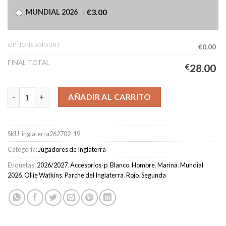
+
€3.00
MUNDIAL 2026
OPTIONS AMOUNT
€0.00
FINAL TOTAL
€
28.00
Camiseta Inglaterra Segunda Equipación Hombre 2026/2027 - 
AÑADIR AL CARRITO
SKU:
inglaterra262702-19
Categoría:
Jugadores de Inglaterra
Etiquetas:
2026/2027
,
Accesorios-p
,
Blanco
,
Hombre
,
Marina
,
Mundial
2026
,
Ollie Watkins
,
Parche del Inglaterra
,
Rojo
,
Segunda