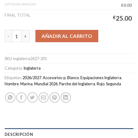
OPTIONS AMOUNT
€0.00
FINAL TOTAL
€
25.00
Camiseta Inglaterra Segunda Equipación Hombre 2026/2027 can
AÑADIR AL CARRITO
SKU:
inglaterra2627-201
Categoría:
Inglaterra
Etiquetas:
2026/2027
,
Accesorios-p
,
Blanco
,
Equipaciones Inglaterra
,
Hombre
,
Marina
,
Mundial 2026
,
Parche del Inglaterra
,
Rojo
,
Segunda
DESCRIPCIÓN