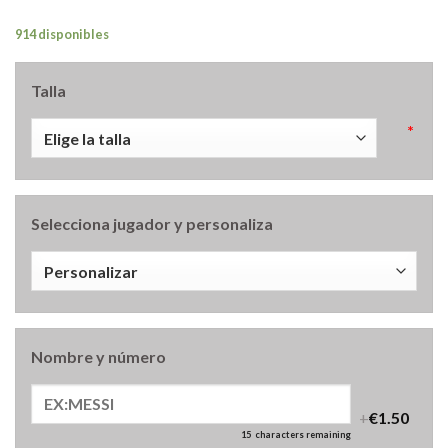
914 disponibles
Talla
*
Selecciona jugador y personaliza
Nombre y número
+
€1.50
15
characters remaining