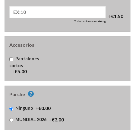
+
€1.50
2
characters remaining
Accesorios
Pantalones
cortos
+
€5.00
Parche
+
€0.00
Ninguno
+
€3.00
MUNDIAL 2026