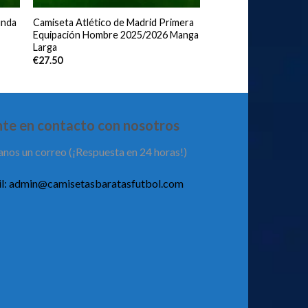
unda
Camiseta Atlético de Madrid Primera
Equipación Hombre 2025/2026 Manga
Larga
€
27.50
te en contacto con nosotros
anos un correo (¡Respuesta en 24 horas!)
l:
admin@camisetasbaratasfutbol.com