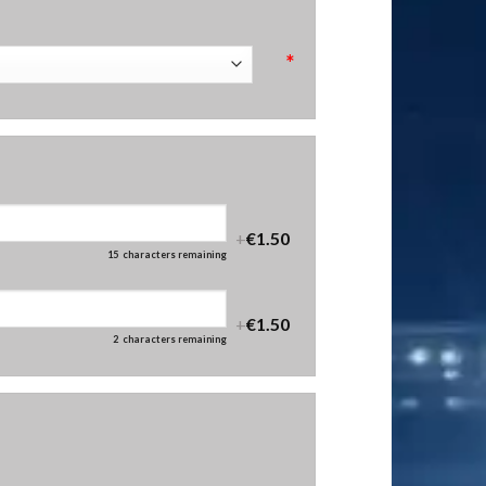
*
+
€1.50
15
characters remaining
+
€1.50
2
characters remaining