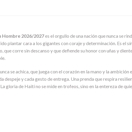
ón Hombre 2026/2027
es el orgullo de una nación que nunca se rinde
ido plantar cara a los gigantes con coraje y determinación. Es el s
o, que corre sin descanso y que defiende su honor con uñas y diente
le.
nunca se achica, que juega con el corazón en la mano y la ambición e
a despeje y cada gesto de entrega. Una prenda que respira resilien
a gloria de Haití no se mide en trofeos, sino en la entereza de quie