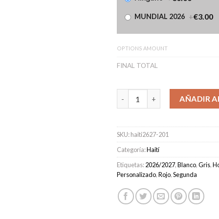
+
€3.00
MUNDIAL 2026
OPTIONS AMOUNT
FINAL TOTAL
Camiseta Haití Segunda Equip
AÑADIR A
SKU:
haiti2627-201
Categoría:
Haití
Etiquetas:
2026/2027
,
Blanco
,
Gris
,
H
Personalizado
,
Rojo
,
Segunda