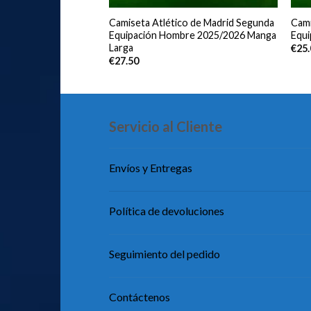
celona Tercera
Camiseta Atlético de Madrid Segunda
Cami
bre 2025/2026
Equipación Hombre 2025/2026 Manga
Equ
Larga
€
25
€
27.50
Servicio al Cliente
Envíos y Entregas
Política de devoluciones
Seguimiento del pedido
Contáctenos