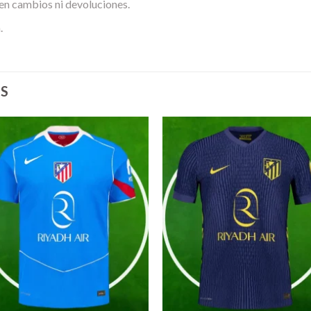
en cambios ni devoluciones.
.
S