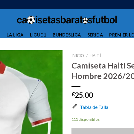
L
LA LIGA
LIGUE 1
BUNDESLIGA
SERIE A
PREMIER L
INICIO
/
HAITÍ
Camiseta Haití 
Hombre 2026/2
25.00
€
Tabla de Talla
111 disponibles