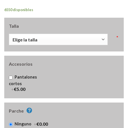
6550 disponibles
Talla
*
Accesorios
Pantalones
cortos
+
€5.00
Parche
+
€0.00
Ninguno