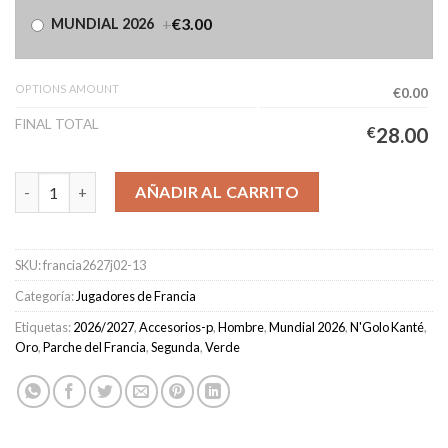
+
€3.00
MUNDIAL 2026
OPTIONS AMOUNT
€0.00
FINAL TOTAL
€
28.00
Camiseta Francia Segunda Equipación Hombre 2026/2027 - Kant
AÑADIR AL CARRITO
SKU:
francia2627j02-13
Categoría:
Jugadores de Francia
Etiquetas:
2026/2027
,
Accesorios-p
,
Hombre
,
Mundial 2026
,
N'Golo Kanté
,
Oro
,
Parche del Francia
,
Segunda
,
Verde