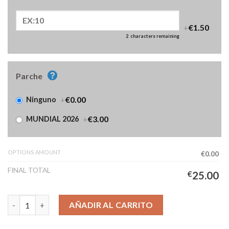
+
€1.50
2
characters remaining
Parche
+
€0.00
Ninguno
+
€3.00
MUNDIAL 2026
OPTIONS AMOUNT
€0.00
FINAL TOTAL
€
25.00
Camiseta Francia Primera Equipación Niños 2026/2027 cantidad
AÑADIR AL CARRITO