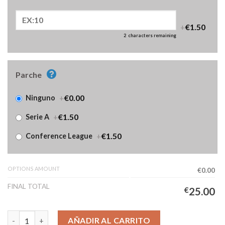
+
€1.50
2
characters remaining
Parche
+
€0.00
Ninguno
+
€1.50
Serie A
+
€1.50
Conference League
OPTIONS AMOUNT
€0.00
FINAL TOTAL
€
25.00
Camiseta Fiorentina Tercera Equipación Niños 2025/2026 canti
AÑADIR AL CARRITO