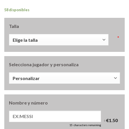
58 disponibles
Talla
*
Selecciona jugador y personaliza
Nombre y número
+
€1.50
15
characters remaining