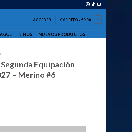
0
ACCEDER
CARRITO /
€
0.00
EAGUE
NIÑOS
NUEVOS PRODUCTOS
A
 Segunda Equipación
27 – Merino #6