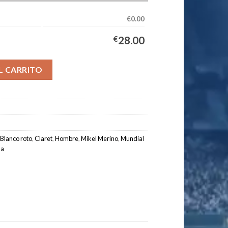
€0.00
€
28.00
pación Hombre 2026/2027 - Merino #6 cantidad
L CARRITO
Blanco roto
,
Claret
,
Hombre
,
Mikel Merino
,
Mundial
da