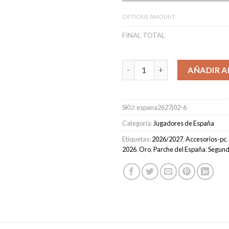
OPTIONS AMOUNT
FINAL TOTAL
Camiseta España Segunda Equi
AÑADIR A
SKU:
espana2627j02-6
Categoría:
Jugadores de España
Etiquetas:
2026/2027
,
Accesorios-pc
,
2026
,
Oro
,
Parche del España
,
Segun