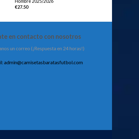
Hombre 2025/2026
€
27.50
te en contacto con nosotros
anos un correo (¡Respuesta en 24 horas!)
l:
admin@camisetasbaratasfutbol.com