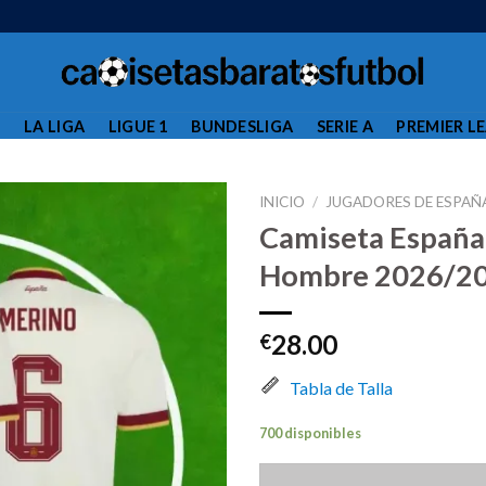
L
LA LIGA
LIGUE 1
BUNDESLIGA
SERIE A
PREMIER L
INICIO
/
JUGADORES DE ESPAÑ
Camiseta España
Hombre 2026/20
28.00
€
Tabla de Talla
700 disponibles