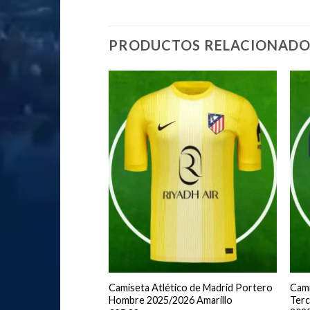
PRODUCTOS RELACIONADO
adrid Portero
Camiseta Atlético de Madrid Portero
Cami
ción Hombre
Hombre 2025/2026 Amarillo
Terc