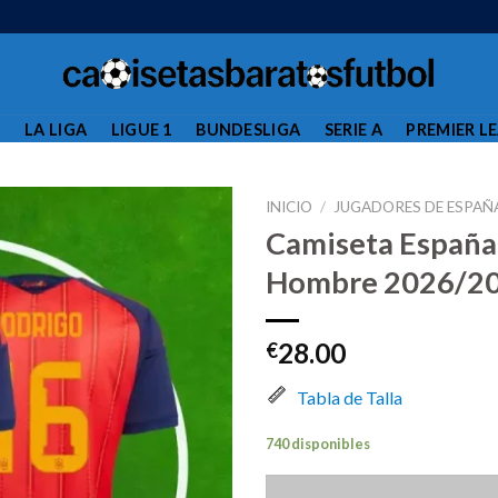
L
LA LIGA
LIGUE 1
BUNDESLIGA
SERIE A
PREMIER L
INICIO
/
JUGADORES DE ESPAÑ
Camiseta España
Hombre 2026/20
28.00
€
Tabla de Talla
740 disponibles