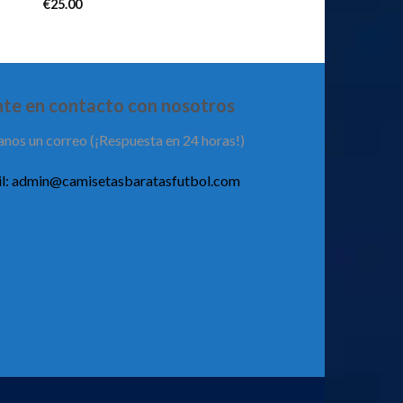
€
25.00
te en contacto con nosotros
anos un correo (¡Respuesta en 24 horas!)
l:
admin@camisetasbaratasfutbol.com