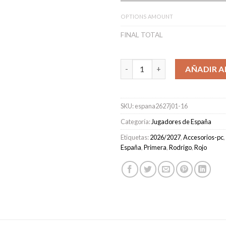
OPTIONS AMOUNT
FINAL TOTAL
Camiseta España Primera Equi
AÑADIR A
SKU:
espana2627j01-16
Categoría:
Jugadores de España
Etiquetas:
2026/2027
,
Accesorios-pc
,
España
,
Primera
,
Rodrigo
,
Rojo