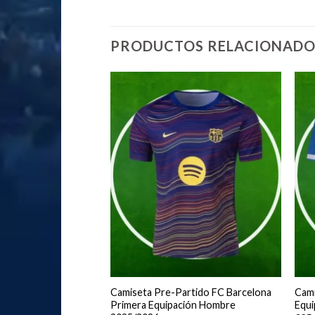
PRODUCTOS RELACIONADO
adrid Primera
Camiseta Pre-Partido FC Barcelona
Cami
bre 2025/2026 Manga
Primera Equipación Hombre
Equ