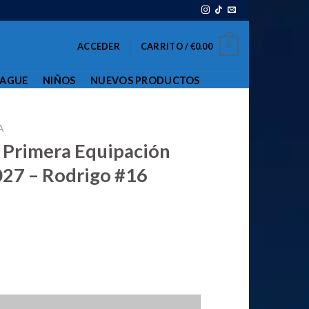
0
ACCEDER
CARRITO /
€
0.00
EAGUE
NIÑOS
NUEVOS PRODUCTOS
A
 Primera Equipación
27 – Rodrigo #16