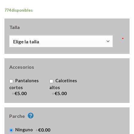
774 disponibles
Talla
*
Accesorios
Pantalones
Calcetines
cortos
altos
+
€5.00
+
€5.00
Parche
+
€0.00
Ninguno