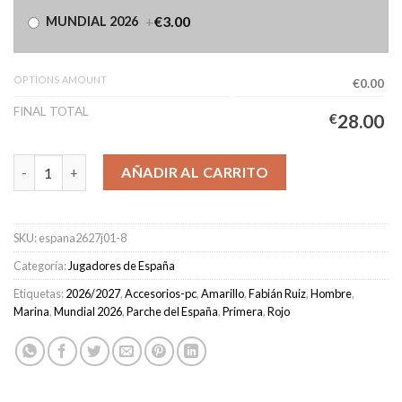
+
€3.00
MUNDIAL 2026
OPTIONS AMOUNT
€0.00
FINAL TOTAL
€
28.00
Camiseta España Primera Equipación Hombre 2026/2027 - Fabián
AÑADIR AL CARRITO
SKU:
espana2627j01-8
Categoría:
Jugadores de España
Etiquetas:
2026/2027
,
Accesorios-pc
,
Amarillo
,
Fabián Ruiz
,
Hombre
,
Marina
,
Mundial 2026
,
Parche del España
,
Primera
,
Rojo