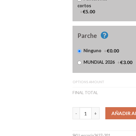
cortos
+
€5.00
Parche
+
€0.00
Ninguno
+
€3.00
MUNDIAL 2026
OPTIONS AMOUNT
FINAL TOTAL
Camiseta Escocia Segunda Equ
AÑADIR A
SKU:
escocia2627-201