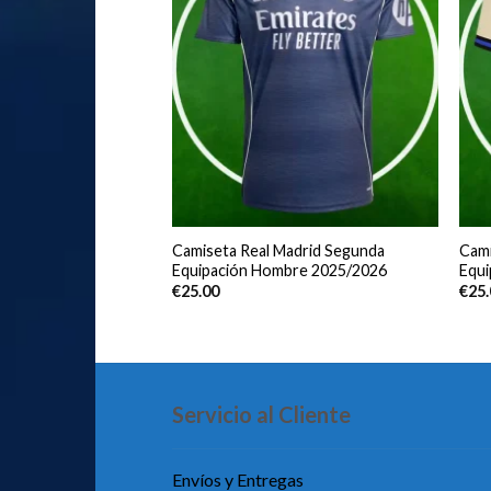
adrid Segunda
Camiseta Real Madrid Segunda
Cami
bre 2025/2026 Manga
Equipación Hombre 2025/2026
Equ
€
25.00
€
25
Servicio al Cliente
Envíos y Entregas