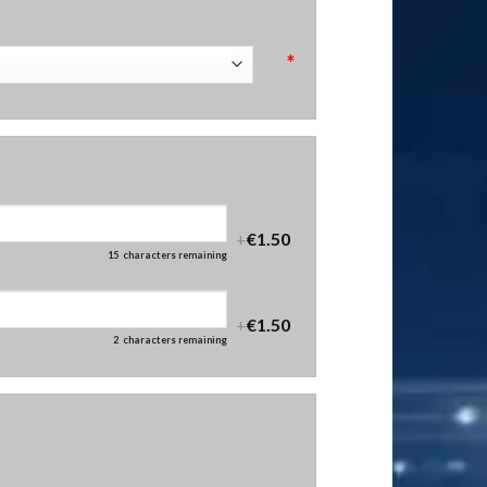
*
+
€1.50
15
characters remaining
+
€1.50
2
characters remaining