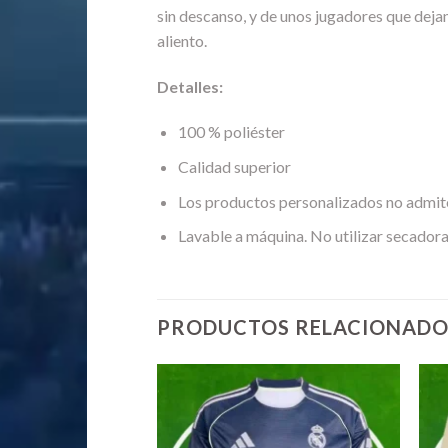
sin descanso, y de unos jugadores que deja
aliento.
Detalles:
100 % poliéster
Calidad superior
Los productos personalizados no admit
Lavable a máquina. No utilizar secadora
PRODUCTOS RELACIONADO