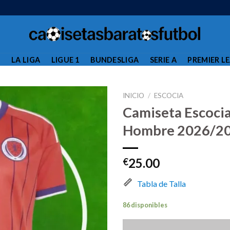
L
LA LIGA
LIGUE 1
BUNDESLIGA
SERIE A
PREMIER L
INICIO
/
ESCOCIA
Camiseta Escoci
Hombre 2026/2
25.00
€
Tabla de Talla
86 disponibles