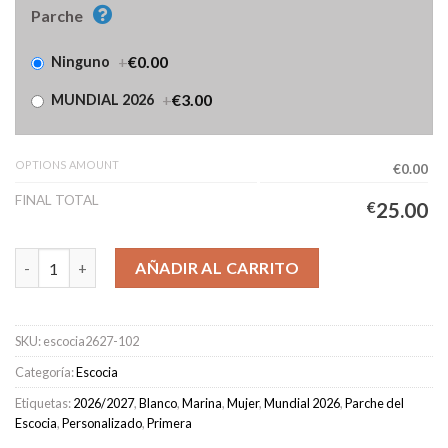
Parche
+
€0.00
Ninguno
+
€3.00
MUNDIAL 2026
OPTIONS AMOUNT
€0.00
FINAL TOTAL
€
25.00
Camiseta Escocia Primera Equipación Mujer 2026/2027 cantidad
AÑADIR AL CARRITO
SKU:
escocia2627-102
Categoría:
Escocia
Etiquetas:
2026/2027
,
Blanco
,
Marina
,
Mujer
,
Mundial 2026
,
Parche del
Escocia
,
Personalizado
,
Primera