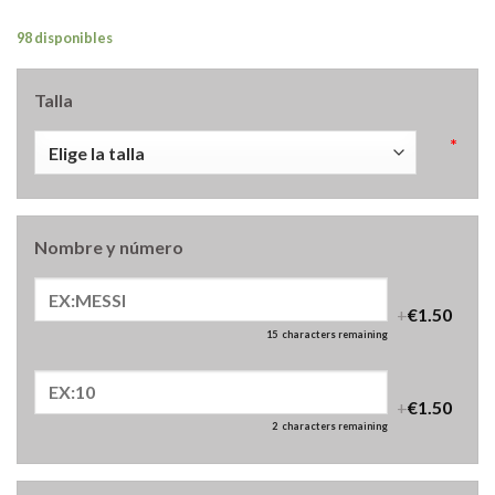
98 disponibles
Talla
*
Nombre y número
+
€1.50
15
characters remaining
+
€1.50
2
characters remaining