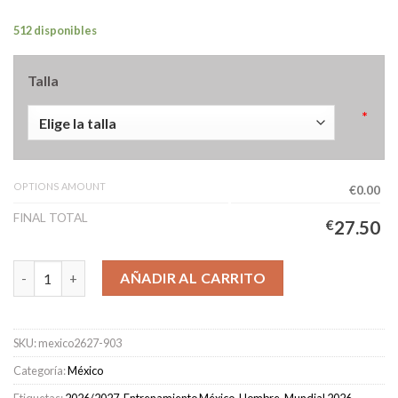
512 disponibles
Talla
*
OPTIONS AMOUNT
€0.00
FINAL TOTAL
€
27.50
Camiseta de entrenamiento México Hombre 2026/2027 Verde N
AÑADIR AL CARRITO
SKU:
mexico2627-903
Categoría:
México