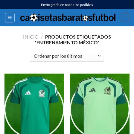
Saltar
Envío gratis en todos los pedidos
al
0
contenido
INICIO
/
PRODUCTOS ETIQUETADOS
“ENTRENAMIENTO MÉXICO”