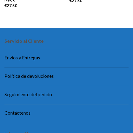
Negro
€
27.50
€
27.50
Servicio al Cliente
Envíos y Entregas
Política de devoluciones
Seguimiento del pedido
Contáctenos