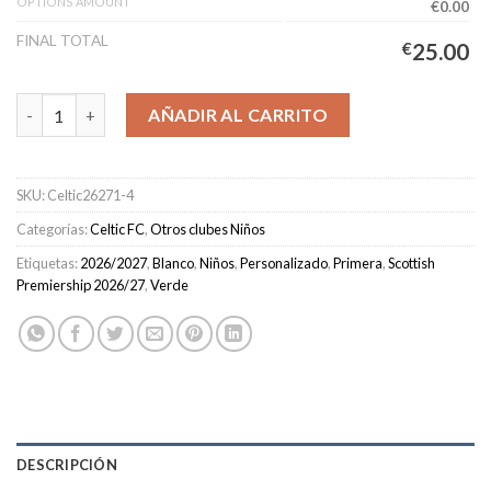
OPTIONS AMOUNT
€0.00
FINAL TOTAL
€
25.00
Camiseta Celtic FC Primera Equipación Niños 2026/2027 cantid
AÑADIR AL CARRITO
SKU:
Celtic26271-4
Categorías:
Celtic FC
,
Otros clubes Niños
Etiquetas:
2026/2027
,
Blanco
,
Niños
,
Personalizado
,
Primera
,
Scottish
Premiership 2026/27
,
Verde
DESCRIPCIÓN