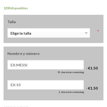
1200 disponibles
Talla
*
Nombre y número
+
€1.50
15
characters remaining
+
€1.50
2
characters remaining