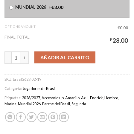
+
€3.00
MUNDIAL 2026
OPTIONS AMOUNT
€0.00
FINAL TOTAL
€
28.00
Camiseta Brasil Segunda Equipación Hombre 2026/2027 - ENDRI
AÑADIR AL CARRITO
SKU:
brasil2627j02-19
Categoría:
Jugadores de Brasil
Etiquetas:
2026/2027
,
Accesorios-p
,
Amarillo
,
Azul
,
Endrick
,
Hombre
,
Marina
,
Mundial 2026
,
Parche del Brasil
,
Segunda