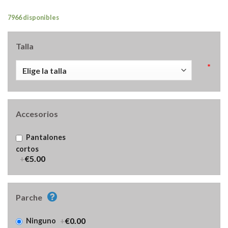
7966 disponibles
Talla
*
Accesorios
Pantalones
cortos
+
€5.00
Parche
+
€0.00
Ninguno