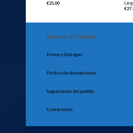
Larg
€
25.00
€
27
Servicio al Cliente
Envíos y Entregas
Política de devoluciones
Seguimiento del pedido
Contáctenos