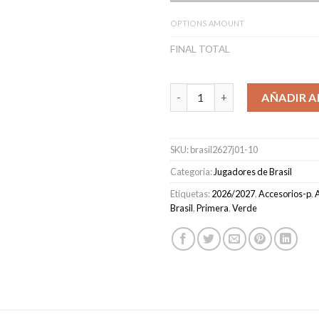
OPTIONS AMOUNT
FINAL TOTAL
Camiseta Brasil Primera Equi
AÑADIR A
SKU:
brasil2627j01-10
Categoría:
Jugadores de Brasil
Etiquetas:
2026/2027
,
Accesorios-p
,
A
Brasil
,
Primera
,
Verde