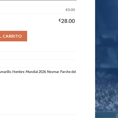
€0.00
€
28.00
pación Hombre 2026/2027 - NEYMAR JR #10 cantidad
L CARRITO
marillo
,
Hombre
,
Mundial 2026
,
Neymar
,
Parche del