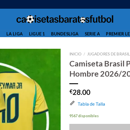
L
LA LIGA
LIGUE 1
BUNDESLIGA
SERIE A
PREMIER L
INICIO
/
JUGADORES DE BRASI
Camiseta Brasil 
Hombre 2026/20
28.00
€
Tabla de Talla
9567 disponibles