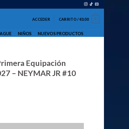
0
ACCEDER
CARRITO /
€
0.00
EAGUE
NIÑOS
NUEVOS PRODUCTOS
L
Primera Equipación
27 – NEYMAR JR #10