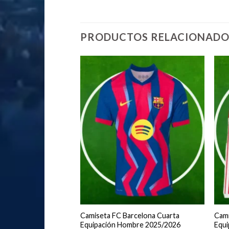
PRODUCTOS RELACIONADO
rtido FC Barcelona
Camiseta FC Barcelona Cuarta
Cami
ción Hombre
Equipación Hombre 2025/2026
Equ