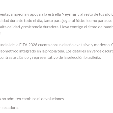
n pentacampeona y apoya a la estrella
Neymar
y al resto de tus ído
dad durante todo el día, tanto para jugar al fútbol como para uso d
lta calidad y resistencia duradera. Lleva contigo el ritmo del samba,
!
undial de la FIFA 2026 cuenta con un diseño exclusivo y moderno. 
ométrico integrado en la propia tela. Los detalles en verde oscuro r
contraste clásico y representativo de la selección brasileña.
 no admiten cambios ni devoluciones.
r secadora.