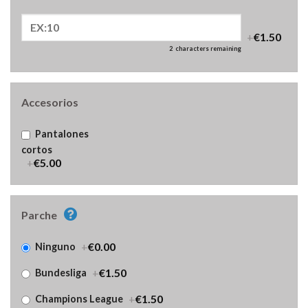
+
€1.50
2
characters remaining
Accesorios
Pantalones
cortos
+
€5.00
Parche
+
€0.00
Ninguno
+
€1.50
Bundesliga
+
€1.50
Champions League