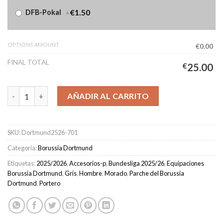
+
€1.50
DFB-Pokal
OPTIONS AMOUNT
€0.00
FINAL TOTAL
€
25.00
Camiseta Borussia Dortmund Portero Hombre 2025/2026 Morad
AÑADIR AL CARRITO
SKU:
Dortmund2526-701
Categoría:
Borussia Dortmund
Etiquetas:
2025/2026
,
Accesorios-p
,
Bundesliga 2025/26
,
Equipaciones
Borussia Dortmund
,
Gris
,
Hombre
,
Morado
,
Parche del Borussia
Dortmund
,
Portero