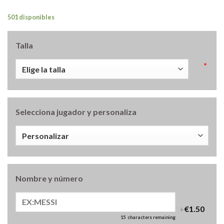
501 disponibles
Talla
*
Selecciona jugador y personaliza
Nombre y número
+
€1.50
15
characters remaining