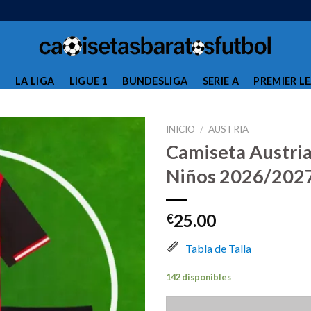
L
LA LIGA
LIGUE 1
BUNDESLIGA
SERIE A
PREMIER L
INICIO
/
AUSTRIA
Camiseta Austri
Niños 2026/202
25.00
€
Tabla de Talla
142 disponibles