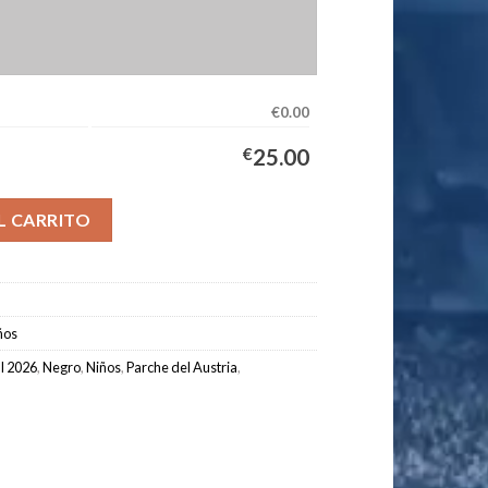
€0.00
€
25.00
pación Niños 2026/2027 cantidad
L CARRITO
ños
l 2026
,
Negro
,
Niños
,
Parche del Austria
,