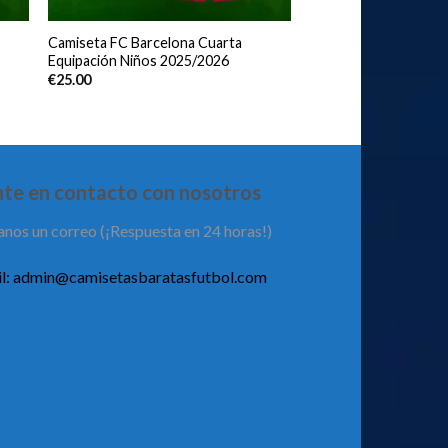
Camiseta FC Barcelona Cuarta
Equipación Niños 2025/2026
€
25.00
te en contacto con nosotros
anos un correo (¡Respuesta en 24 horas!)
l:
admin@camisetasbaratasfutbol.com