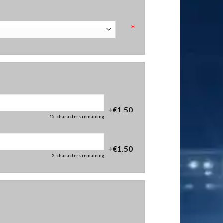
*
+
€1.50
15
characters remaining
+
€1.50
2
characters remaining