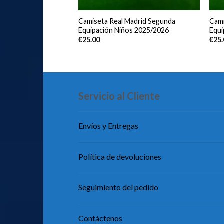
ern Primera
Camiseta Real Madrid Segunda
Cami
os 2026/2027 Manga
Equipación Niños 2025/2026
Equi
€
25.00
€
25
Servicio al Cliente
Envíos y Entregas
Política de devoluciones
Seguimiento del pedido
Contáctenos